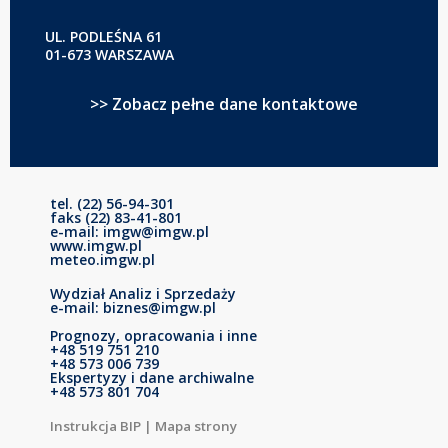
UL. PODLEŚNA 61
01-673 WARSZAWA
>> Zobacz pełne dane kontaktowe
tel. (22) 56-94-301
faks (22) 83-41-801
e-mail: imgw@imgw.pl
www.imgw.pl
meteo.imgw.pl
Wydział Analiz i Sprzedaży
e-mail: biznes@imgw.pl
Prognozy, opracowania i inne
+48 519 751 210
+48 573 006 739
Ekspertyzy i dane archiwalne
+48 573 801 704
Instrukcja BIP
|
Mapa strony