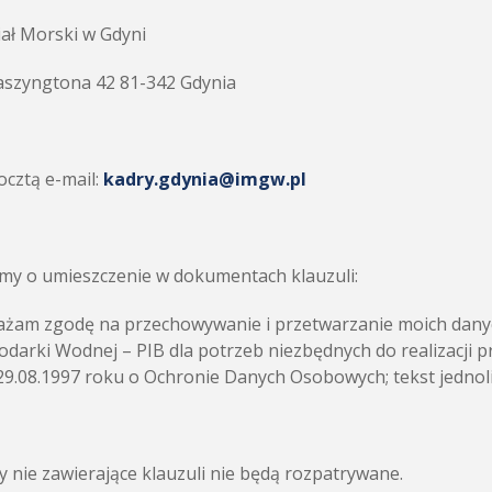
ał Morski w Gdyni
aszyngtona 42 81-342 Gdynia
ocztą e-mail:
kadry.gdynia@imgw.pl
my o umieszczenie w dokumentach klauzuli:
żam zgodę na przechowywanie i przetwarzanie moich danyc
darki Wodnej – PIB dla potrzeb niezbędnych do realizacji p
29.08.1997 roku o Ochronie Danych Osobowych; tekst jednolity
y nie zawierające klauzuli nie będą rozpatrywane.