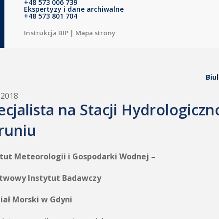
+48 573 006 739
Ekspertyzy i dane archiwalne
+48 573 801 704
Instrukcja BIP
|
Mapa strony
Biu
.2018
ecjalista na Stacji Hydrologicz
runiu
ytut Meteorologii i Gospodarki Wodnej –
twowy Instytut Badawczy
iał Morski w Gdyni