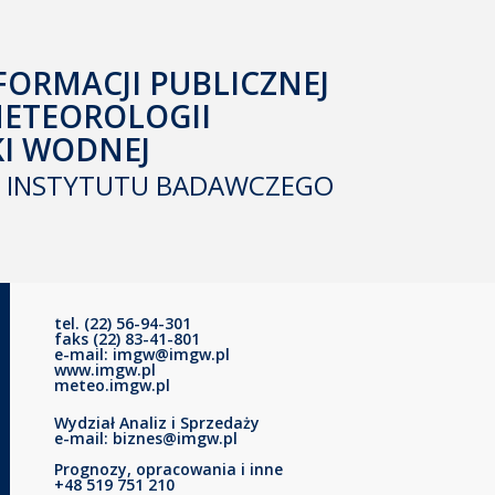
FORMACJI PUBLICZNEJ
METEOROLOGII
KI WODNEJ
INSTYTUTU BADAWCZEGO
tel. (22) 56-94-301
faks (22) 83-41-801
e-mail: imgw@imgw.pl
www.imgw.pl
meteo.imgw.pl
Wydział Analiz i Sprzedaży
e-mail: biznes@imgw.pl
Prognozy, opracowania i inne
+48 519 751 210