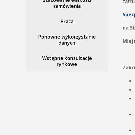
Szacowanie wartości
zatru
zamówienia
Specj
Praca
na S
Ponowne wykorzystanie
Miejs
danych
Wstępne konsultacje
rynkowe
Zakr