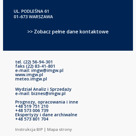
UL. PODLEŚNA 61
01-673 WARSZAWA
>> Zobacz pełne dane kontaktowe
tel. (22) 56-94-301
faks (22) 83-41-801
e-mail: imgw@imgw.pl
www.imgw.pl
meteo.imgw.pl
Wydział Analiz i Sprzedaży
e-mail: biznes@imgw.pl
Prognozy, opracowania i inne
+48 519 751 210
+48 573 006 739
Ekspertyzy i dane archiwalne
+48 573 801 704
Instrukcja BIP
|
Mapa strony