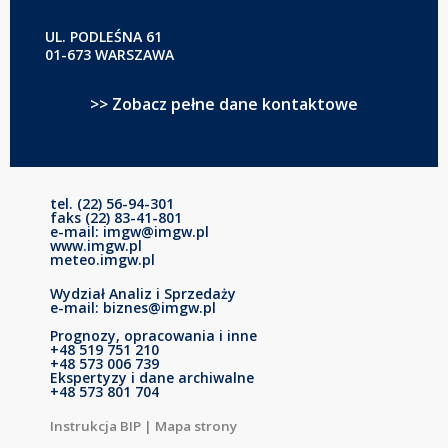
UL. PODLEŚNA 61
01-673 WARSZAWA
>> Zobacz pełne dane kontaktowe
tel. (22) 56-94-301
faks (22) 83-41-801
e-mail: imgw@imgw.pl
www.imgw.pl
meteo.imgw.pl
Wydział Analiz i Sprzedaży
e-mail: biznes@imgw.pl
Prognozy, opracowania i inne
+48 519 751 210
+48 573 006 739
Ekspertyzy i dane archiwalne
+48 573 801 704
Instrukcja BIP
|
Mapa strony