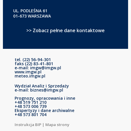
UL. PODLEŚNA 61
01-673 WARSZAWA
>> Zobacz pełne dane kontaktowe
tel. (22) 56-94-301
faks (22) 83-41-801
e-mail: imgw@imgw.pl
www.imgw.pl
meteo.imgw.pl
Wydział Analiz i Sprzedaży
e-mail: biznes@imgw.pl
Prognozy, opracowania i inne
+48 519 751 210
+48 573 006 739
Ekspertyzy i dane archiwalne
+48 573 801 704
Instrukcja BIP
|
Mapa strony