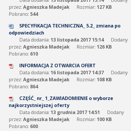
Data dodania:
13 listopada 2017 15:14
Dodany
przez:
Agnieszka Madejak
Rozmiar:
127 KB
Pobrano:
544
SPECYFIKACJA TECHNICZNA_ 5.2_ zmiana po
odpowiedziach
Data dodania:
13 listopada 2017 15:14
Dodany
przez:
Agnieszka Madejak
Rozmiar:
126 KB
Pobrano:
610
INFORMACJA Z OTWARCIA OFERT
Data dodania:
16 listopada 2017 14:37
Dodany
przez:
Agnieszka Madejak
Rozmiar:
108 KB
Pobrano:
864
CZĘŚĆ_ nr_ 1_ZAWIADOMIENIE o wyborze
najkorzystniejszej oferty
Data dodania:
13 grudnia 2017 14:51
Dodany
przez:
Agnieszka Madejak
Rozmiar:
100 KB
Pobrano:
600