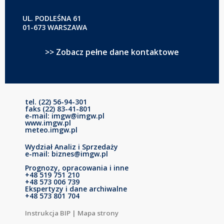
UL. PODLEŚNA 61
01-673 WARSZAWA
>> Zobacz pełne dane kontaktowe
tel. (22) 56-94-301
faks (22) 83-41-801
e-mail: imgw@imgw.pl
www.imgw.pl
meteo.imgw.pl
Wydział Analiz i Sprzedaży
e-mail: biznes@imgw.pl
Prognozy, opracowania i inne
+48 519 751 210
+48 573 006 739
Ekspertyzy i dane archiwalne
+48 573 801 704
Instrukcja BIP
|
Mapa strony