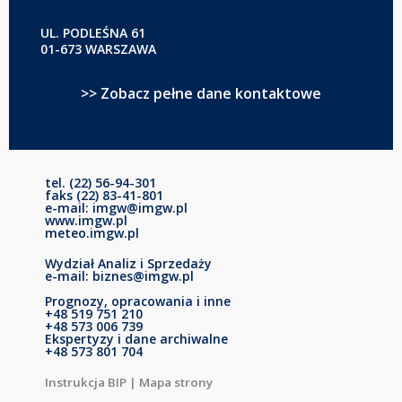
UL. PODLEŚNA 61
01-673 WARSZAWA
>> Zobacz pełne dane kontaktowe
tel. (22) 56-94-301
faks (22) 83-41-801
e-mail: imgw@imgw.pl
www.imgw.pl
meteo.imgw.pl
Wydział Analiz i Sprzedaży
e-mail: biznes@imgw.pl
Prognozy, opracowania i inne
+48 519 751 210
+48 573 006 739
Ekspertyzy i dane archiwalne
+48 573 801 704
Instrukcja BIP
|
Mapa strony