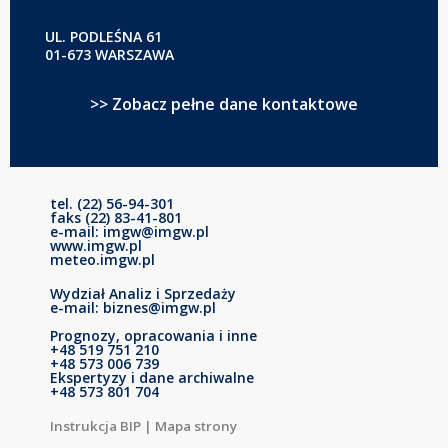
UL. PODLEŚNA 61
01-673 WARSZAWA
>> Zobacz pełne dane kontaktowe
tel. (22) 56-94-301
faks (22) 83-41-801
e-mail: imgw@imgw.pl
www.imgw.pl
meteo.imgw.pl
Wydział Analiz i Sprzedaży
e-mail: biznes@imgw.pl
Prognozy, opracowania i inne
+48 519 751 210
+48 573 006 739
Ekspertyzy i dane archiwalne
+48 573 801 704
Instrukcja BIP
|
Mapa strony