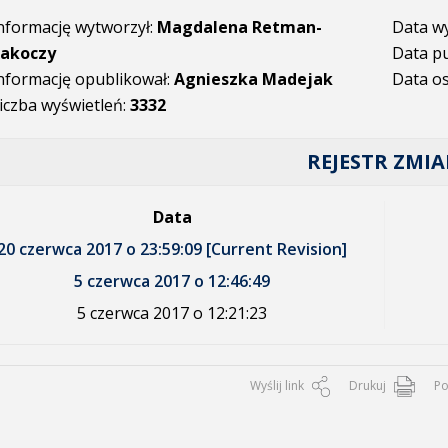
nformację wytworzył:
Magdalena Retman-
Data w
akoczy
Data pu
nformację opublikował:
Agnieszka Madejak
Data os
iczba wyświetleń:
3332
REJESTR ZMI
Data
20 czerwca 2017 o 23:59:09 [Current Revision]
5 czerwca 2017 o 12:46:49
5 czerwca 2017 o 12:21:23
Wyślij link
Drukuj
P