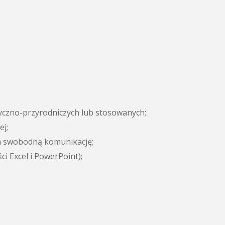
czno-przyrodniczych lub stosowanych;
ej;
m swobodną komunikację;
i Excel i PowerPoint);