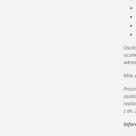
Osoby
ocze
adres
Mile 
Prosi
osobo
reali
z dn.
Info