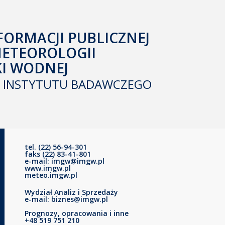
FORMACJI PUBLICZNEJ
METEOROLOGII
KI WODNEJ
INSTYTUTU BADAWCZEGO
tel. (22) 56-94-301
faks (22) 83-41-801
e-mail: imgw@imgw.pl
www.imgw.pl
meteo.imgw.pl
Wydział Analiz i Sprzedaży
e-mail: biznes@imgw.pl
Prognozy, opracowania i inne
+48 519 751 210