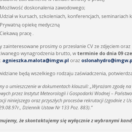
Możliwość doskonalenia zawodowego;
Udział w kursach, szkoleniach, konferencjach, seminariach k
Prywatną opiekę medyczną
Ciekawą pracę .
 zainteresowane prosimy o przesłanie CV ze zdjęciem oraz
kiwanego wynagrodzenia brutto, w
terminie do dnia 09 cz
:
agnieszka.malota@imgw.pl
oraz
oslonahydro@imgw.p
widziane będą wszelkiego rodzaju zaświadczenia, potwierdzaj
my o umieszczenie w dokumentach klauzuli: „Wyrażam zgodę na
wych przez Instytut Meteorologii i Gospodarki Wodnej – Państwo
zacji niniejszego oraz przyszłych procesów rekrutacji (zgodnie z
 29.08.97r., Dziennik Ustaw Nr 133 Poz. 883).”
rmujemy, że skontaktujemy się wyłącznie z wybranymi kan