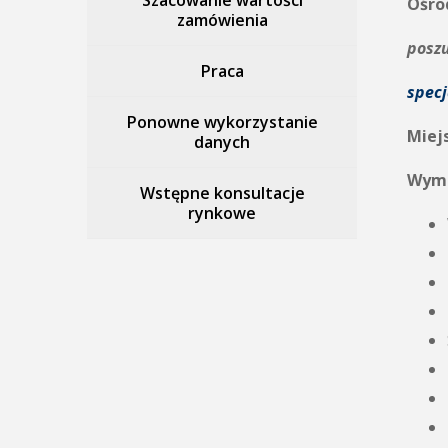
Szacowanie wartości
Ośro
zamówienia
posz
Praca
specj
Ponowne wykorzystanie
Miej
danych
Wyma
Wstępne konsultacje
rynkowe