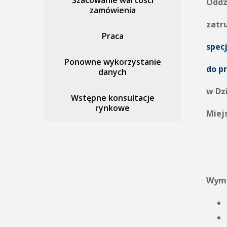
Szacowanie wartości
Oddz
zamówienia
zatr
Praca
specj
Ponowne wykorzystanie
do p
danych
w Dz
Wstępne konsultacje
rynkowe
Miejs
Wyma