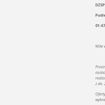
DZSP
Podl
01-6
Mile 
Prosi
osobo
reali
z dn.
Ofert
wybra