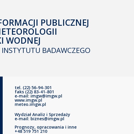
FORMACJI PUBLICZNEJ
METEOROLOGII
KI WODNEJ
INSTYTUTU BADAWCZEGO
tel. (22) 56-94-301
faks (22) 83-41-801
e-mail: imgw@imgw.pl
www.imgw.pl
meteo.imgw.pl
Wydział Analiz i Sprzedaży
e-mail: biznes@imgw.pl
Prognozy, opracowania i inne
+48 519 751 210