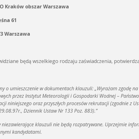
O Kraków obszar Warszawa
eśna 61
73 Warszawa
widziane będą wszelkiego rodzaju zaświadczenia, potwierdzaj
my o umieszczenie w dokumentach klauzuli: „Wyrażam zgodę na
wych przez Instytut Meteorologii i Gospodarki Wodnej – Państwo
zacji niniejszego oraz przyszłych procesów rekrutacji (zgodnie z
 29.08.97r., Dziennik Ustaw Nr 133 Poz. 883).”
y niezawierające klauzuli nie będą rozpatrywane. Uprzejmie info
nymi kandydatami.