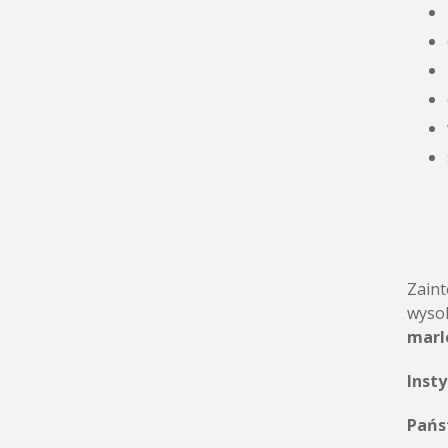
Zaint
wyso
marl
Inst
Pańs