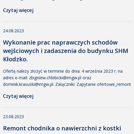
sierpnia 2023 20:35 Dodany przez: Małgorzata Tomczak Rozmiar:
Czytaj więcej
353 KB Pobrano: 369 Załącznik nr 1_Formularz ofertowy_linia
wodorowa_SPA_Wrocław_2023Data dodania: 24 sierpnia 2023
20:35 Dodany przez: Małgorzata Tomczak Rozmiar: 24 KB
24.08.2023
Pobrano: 400 Załącznik nr 2_Klauzula informacyjna RODOData
dodania: 24 […]
Wykonanie prac naprawczych schodów
wejściowych i zadaszenia do budynku SHM
Kłodzko.
Ofertę należy złożyć w terminie do dnia: 4 września 2023 r. na
adres e-mail: zbigniew.chlebicki@imgw.pl oraz
dominik.krasuski@imgw.pl. Załączniki: Zapytanie ofertowe_remont
schodów KłodzkoData dodania: 24 sierpnia 2023 09:30 Dodany
Czytaj więcej
przez: Małgorzata Tomczak Rozmiar: 369 KB Pobrano: 397
Załącznik nr 1 Formularz ofertowyData dodania: 24 sierpnia 2023
09:30 Dodany przez: Małgorzata Tomczak Rozmiar: 23 KB
23.08.2023
Pobrano: 456 Załącznik nr 2 Klauzula informacyjna […]
Remont chodnika o nawierzchni z kostki