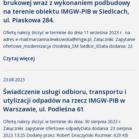
brukowej wraz z wykonaniem podbudowy
na terenie obiektu IMGW-PIB w Siedlcach,
ul. Piaskowa 284.
Ofertę należy złożyć w terminie do dnia 11 września 2023 r. na
adres e-mail:marzanna.lewkowska@imgw.pl; Załączniki: Zapytanie
ofertowe_modernizacja chodnika_SM Siedlce_IIData dodania: 23
sierpnia 2023 15:11 Dodany przez: Małgorzata Tomczak Rozmiar:
Czytaj więcej
362 KB Pobrano: 766 Załącznik nr 1_ formularz ofertowyData
dodania: 23 sierpnia 2023 15:11 Dodany przez: Małgorzata
Tomczak Rozmiar: 41 KB Pobrano: 483 Załącznik nr 2_Klauzula
23.08.2023
RODOData dodania: 23 sierpnia 2023 15:11 […]
Świadczenie usługi odbioru, transportu i
utylizacji odpadów na rzecz IMGW-PIB w
Warszawie, ul. Podleśna 61
Ofertę należy złożyć w terminie do dnia: 30 sierpnia 2023 r.
Załączniki: zapytanie ofertowe-odpadyData dodania: 23 sierpnia
2023 13:25 Dodany przez: Robert Draczyński Rozmiar: 629 KB