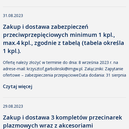
31.08.2023
Zakup i dostawa zabezpieczeń
przeciwprzepięciowych minimum 1 kpl.,
max.4 kpl., zgodnie z tabelą (tabela określa
1 kpl.).
Ofertę należy złożyć w terminie do dnia: 8 września 2023 r. na
adrese-mail: krzysztof.garbolinski@imgw.pl. Załączniki: Zapytanie
ofertowe – zabezpieczenia przepięcioweData dodania: 31 sierpnia
2023 08:32 Dodany przez: Małgorzata Urbanowicz Rozmiar: 364
Czytaj więcej
KB Pobrano: 480 Załącznik nr 1 Formularz ofertowyData dodania:
31 sierpnia 2023 08:32 Dodany przez: Małgorzata Urbanowicz
Rozmiar: 24 KB Pobrano: 445 Załącznik nr 2 Klauzula RODOData
29.08.2023
dodania: 31 […]
Zakup i dostawa 3 kompletów przecinarek
plazmowych wraz z akcesoriami