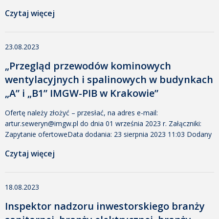
Pobrano: 516 zał. nr 1Data dodania: 23 sierpnia 2023 13:25
Czytaj więcej
Dodany przez: Robert Draczyński Rozmiar: 54 KB Pobrano: 937
zał. nr 2Data dodania: 23 sierpnia 2023 13:25 Dodany przez:
Robert Draczyński Rozmiar: 522 KB […]
23.08.2023
„Przegląd przewodów kominowych
wentylacyjnych i spalinowych w budynkach
„A” i „B1” IMGW-PIB w Krakowie”
Ofertę należy złożyć – przesłać, na adres e-mail:
artur.seweryn@imgw.pl do dnia 01 września 2023 r. Załączniki:
Zapytanie ofertoweData dodania: 23 sierpnia 2023 11:03 Dodany
przez: Artur Seweryn Rozmiar: 368 KB Pobrano: 339 zał. nr 1 –
Czytaj więcej
Formularz ofertowyData dodania: 23 sierpnia 2023 11:00 Dodany
przez: Artur Seweryn Rozmiar: 20 KB Pobrano: 355 zał. nr 2 –
Klauzula RODOData dodania: 23 […]
18.08.2023
Inspektor nadzoru inwestorskiego branży