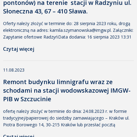
pontonów) na terenie stacji w Radzyniu ul.
Słoneczna 43, 67 – 410 Sława.
Oferty należy złożyć w terminie do: 28 sierpnia 2023 roku, drogą
elektroniczną na adres: kamila.szymanowska@imgw.pl. Załączniki:
Zapytanie ofertowe RadzyńData dodania: 16 sierpnia 2023 13:31
Dodany przez: Małgorzata Tomczak Rozmiar: 429 KB Pobrano:
Czytaj więcej
390 Załącznik nr 1 formularz ofertowyData dodania: 16 sierpnia
2023 13:31 Dodany przez: Małgorzata Tomczak Rozmiar: 37 KB
Pobrano: 735 Załącznik nr 2 Klauzula informacyjna RODOData
11.08.2023
dodania: 16 […]
Remont budynku limnigrafu wraz ze
schodami na stacji wodowskazowej IMGW-
PIB w Szczucinie
ofertę należy złożyć w terminie do dnia: 24.08.2023 r. w formie
tradycyjnej/papierowej do siedziby zamawiającego – Kraków ul.
Piotra Borowego 14, 30-215 Kraków lub przesłać pocztą
elektroniczną na adres: jacek.lasocki@imgw.pl i
Czytaj więcej