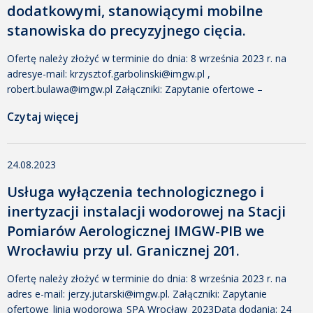
dodatkowymi, stanowiącymi mobilne
stanowiska do precyzyjnego cięcia.
Ofertę należy złożyć w terminie do dnia: 8 września 2023 r. na
adresye-mail: krzysztof.garbolinski@imgw.pl ,
robert.bulawa@imgw.pl Załączniki: Zapytanie ofertowe –
przecinarka plazmowaData dodania: 29 sierpnia 2023 10:57
Czytaj więcej
Dodany przez: Małgorzata Urbanowicz Rozmiar: 363 KB Pobrano:
508 Załącznik nr 1 Formularz ofertyData dodania: 29 sierpnia
2023 10:57 Dodany przez: Małgorzata Urbanowicz Rozmiar: 13
24.08.2023
KB Pobrano: 260 Załącznik nr 2 Klauzula RODOData […]
Usługa wyłączenia technologicznego i
inertyzacji instalacji wodorowej na Stacji
Pomiarów Aerologicznej IMGW-PIB we
Wrocławiu przy ul. Granicznej 201.
Ofertę należy złożyć w terminie do dnia: 8 września 2023 r. na
adres e-mail: jerzy.jutarski@imgw.pl. Załączniki: Zapytanie
ofertowe_linia wodorowa_SPA Wrocław_2023Data dodania: 24