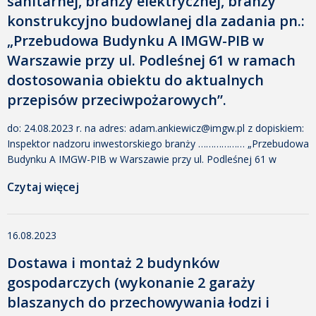
sanitarnej, branży elektrycznej, branży
konstrukcyjno budowlanej dla zadania pn.:
„Przebudowa Budynku A IMGW-PIB w
Warszawie przy ul. Podleśnej 61 w ramach
dostosowania obiektu do aktualnych
przepisów przeciwpożarowych”.
do: 24.08.2023 r. na adres: adam.ankiewicz@imgw.pl z dopiskiem:
Inspektor nadzoru inwestorskiego branży ……………… „Przebudowa
Budynku A IMGW-PIB w Warszawie przy ul. Podleśnej 61 w
ramach dostosowania obiektu do aktualnych przepisów
Czytaj więcej
przeciwpożarowych” Załączniki: _wzor_ogloszenie o prace
zlecenie _ branża elektrycznaData dodania: 18 sierpnia 2023 15:01
Dodany przez: Anna Stelmach Rozmiar: 67 KB Pobrano: 964
16.08.2023
_wzor_ogloszenie o prace zlecenie _ branża konstr. […]
Dostawa i montaż 2 budynków
gospodarczych (wykonanie 2 garaży
blaszanych do przechowywania łodzi i