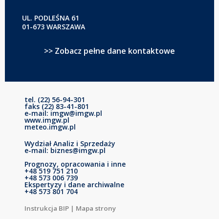
UL. PODLEŚNA 61
01-673 WARSZAWA
>> Zobacz pełne dane kontaktowe
tel. (22) 56-94-301
faks (22) 83-41-801
e-mail: imgw@imgw.pl
www.imgw.pl
meteo.imgw.pl
Wydział Analiz i Sprzedaży
e-mail: biznes@imgw.pl
Prognozy, opracowania i inne
+48 519 751 210
+48 573 006 739
Ekspertyzy i dane archiwalne
+48 573 801 704
Instrukcja BIP
|
Mapa strony