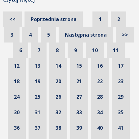
edyta.ukleja@imgw.pl Załączniki: Zapytanie
ofertowe_SzczucinData dodania: 11 sierpnia 2023 15:18 Dodany
przez: Magdalena Majorek Rozmiar: 369 KB Pobrano: 736
<<
Poprzednia strona
1
2
Zalacznik-nr-1_-formularz-ofertowy_SzczucinData dodania: 11
sierpnia 2023 15:18 Dodany przez: Magdalena Majorek Rozmiar:
3
4
5
Następna strona
>>
[…]
6
7
8
9
10
11
12
13
14
15
16
17
18
19
20
21
22
23
24
25
26
27
28
29
30
31
32
33
34
35
36
37
38
39
40
41