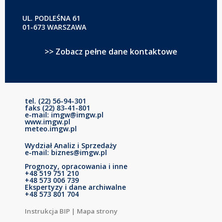
UL. PODLEŚNA 61
01-673 WARSZAWA
>> Zobacz pełne dane kontaktowe
tel. (22) 56-94-301
faks (22) 83-41-801
e-mail: imgw@imgw.pl
www.imgw.pl
meteo.imgw.pl
Wydział Analiz i Sprzedaży
e-mail: biznes@imgw.pl
Prognozy, opracowania i inne
+48 519 751 210
+48 573 006 739
Ekspertyzy i dane archiwalne
+48 573 801 704
Instrukcja BIP
|
Mapa strony