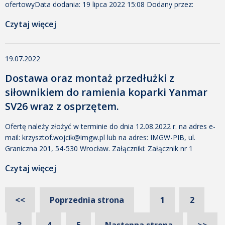
ofertowyData dodania: 19 lipca 2022 15:08 Dodany przez:
Małgorzata Tomczak Rozmiar: 24 KB Pobrano: 282 Załącznik nr 2
Czytaj więcej
klauzula informacyjna RODOData dodania: 19 lipca 2022 15:08
Dodany przez: Małgorzata Tomczak Rozmiar: 20 KB Pobrano:
257 Załącznik nr 3 oświadczenie dla WykonawcówData dodania:
19.07.2022
[…]
Dostawa oraz montaż przedłużki z
siłownikiem do ramienia koparki Yanmar
SV26 wraz z osprzętem.
Ofertę należy złożyć w terminie do dnia 12.08.2022 r. na adres e-
mail: krzysztof.wojcik@imgw.pl lub na adres: IMGW-PIB, ul.
Graniczna 201, 54-530 Wrocław. Załączniki: Załącznik nr 1
Formularz ofertowy_przedłużkaData dodania: 19 lipca 2022 10:42
Czytaj więcej
Dodany przez: Małgorzata Tomczak Rozmiar: 23 KB Pobrano:
273 Załącznik nr 2 Klauzula informacyjna RODOData dodania: 19
lipca 2022 10:42 Dodany przez: Małgorzata Tomczak Rozmiar: 54
<<
Poprzednia strona
1
2
KB […]