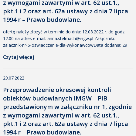
z wymogami zawartymi w art. 62 ust.1.,
pkt.1 i 2 oraz art. 62a ustawy z dnia 7 lipca
1994 r – Prawo budowlane.
ofertę należy złożyć w terminie do dnia: 12.08.2022 r. do godz.
12.00 na adres e-mail: anna.stelmach@ingw.pl Załączniki:
zalacznik-nr-5-oswiadczenie-dla-wykonawcowData dodania: 29
lipca 2022 11:06 Dodany przez: Anna Stelmach Rozmiar: 26 KB
Czytaj więcej
Pobrano: 267 zalacznik-nr-4-oswiadczenie_kontrola-okresowa-
obiektow_wa-bzData dodania: 29 lipca 2022 11:06 Dodany przez:
Anna Stelmach Rozmiar: 21 KB Pobrano: 264 zalacznik-nr-3-
29.07.2022
klauzula-rodo-_kontrola-okresowa-obiektow1-1Data dodania: 29
lipca 2022 11:06 Dodany przez: Anna Stelmach Rozmiar: 25 KB
Przeprowadzenie okresowej kontroli
[…]
obiektów budowlanych IMGW – PIB
przedstawionym w załączniku nr 1, zgodnie
z wymogami zawartymi w art. 62 ust.1.,
pkt.1 i 2 oraz art. 62a ustawy z dnia 7 lipca
1994 r – Prawo budowlane.