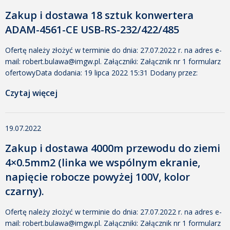
Zakup i dostawa 18 sztuk konwertera
ADAM-4561-CE USB-RS-232/422/485
Ofertę należy złożyć w terminie do dnia: 27.07.2022 r. na adres e-
mail: robert.bulawa@imgw.pl. Załączniki: Załącznik nr 1 formularz
ofertowyData dodania: 19 lipca 2022 15:31 Dodany przez:
Małgorzata Tomczak Rozmiar: 24 KB Pobrano: 274 Załącznik nr 2
Czytaj więcej
klauzula informacyjna RODOData dodania: 19 lipca 2022 15:31
Dodany przez: Małgorzata Tomczak Rozmiar: 20 KB Pobrano:
261 Załącznik nr 3 oświadczenie dla WykonawcówData dodania:
19.07.2022
[…]
Zakup i dostawa 4000m przewodu do ziemi
4×0.5mm2 (linka we wspólnym ekranie,
napięcie robocze powyżej 100V, kolor
czarny).
Ofertę należy złożyć w terminie do dnia: 27.07.2022 r. na adres e-
mail: robert.bulawa@imgw.pl. Załączniki: Załącznik nr 1 formularz