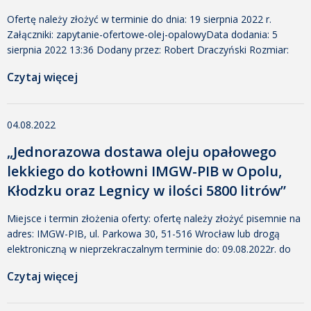
Ofertę należy złożyć w terminie do dnia: 19 sierpnia 2022 r.
Załączniki: zapytanie-ofertowe-olej-opalowyData dodania: 5
sierpnia 2022 13:36 Dodany przez: Robert Draczyński Rozmiar:
417 KB Pobrano: 270 zal-nr-1Data dodania: 5 sierpnia 2022 13:36
Czytaj więcej
Dodany przez: Robert Draczyński Rozmiar: 55 KB Pobrano: 261
zal-nr-2Data dodania: 5 sierpnia 2022 13:36 Dodany przez: Robert
Draczyński Rozmiar: 46 KB Pobrano: 258 zal-nr-3Data dodania: 5
04.08.2022
[…]
„Jednorazowa dostawa oleju opałowego
lekkiego do kotłowni IMGW-PIB w Opolu,
Kłodzku oraz Legnicy w ilości 5800 litrów”
Miejsce i termin złożenia oferty: ofertę należy złożyć pisemnie na
adres: IMGW-PIB, ul. Parkowa 30, 51-516 Wrocław lub drogą
elektroniczną w nieprzekraczalnym terminie do: 09.08.2022r. do
godz. 12.00 na adres e-mail: magdalena.dobosiewicz@imgw.pl .
Czytaj więcej
Załączniki: zapytanie ofertoweData dodania: 4 sierpnia 2022
07:22 Dodany przez: Katarzyna Zielak Rozmiar: 386 KB Pobrano:
268 załącznik nr 1Data dodania: 4 sierpnia 2022 07:22 Dodany