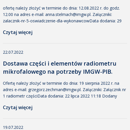
ofertę należy złożyć w terminie do dnia: 12.08.2022 r. do godz.
12.00 na adres e-mail: anna.stelmach@imgw.pl. Załączniki:
zalacznik-nr-5-oswiadczenie-dla-wykonawcowData dodania: 29
lipca 2022 11:02 Dodany przez: Anna Stelmach Rozmiar: 26 KB
Czytaj więcej
Pobrano: 247 zalacznik-nr-4-oswiadczenie_kontrola-okresowa-
obiektow_wo-rd1-1Data dodania: 29 lipca 2022 11:02 Dodany
przez: Anna Stelmach Rozmiar: 21 KB Pobrano: 381 zalacznik-nr-
22.07.2022
3-klauzula-rodo-_kontrola-okresowa-obiektow1Data dodania: 29
lipca 2022 11:02 Dodany przez: Anna Stelmach Rozmiar: 25 KB
Dostawa części i elementów radiometru
[…]
mikrofalowego na potrzeby IMGW-PIB.
Ofertę należy złożyć w terminie do dnia: 19 sierpnia 2022 r. na
adres e-mail: grzegorz.zechman@imgw.pl. Załączniki: Załącznik nr
1 radiometr częściData dodania: 22 lipca 2022 11:18 Dodany
przez: Małgorzata Tomczak Rozmiar: 25 KB Pobrano: 244
Czytaj więcej
Załącznik nr 2 klauzula informacyjna RODOData dodania: 22 lipca
2022 11:18 Dodany przez: Małgorzata Tomczak Rozmiar: 20 KB
Pobrano: 251 Załącznik nr 3 oświadczenie dla […]
19.07.2022