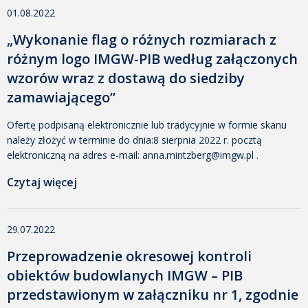
01.08.2022
przez: […]
„Wykonanie flag o różnych rozmiarach z
różnym logo IMGW-PIB według załączonych
wzorów wraz z dostawą do siedziby
zamawiającego”
Ofertę podpisaną elektronicznie lub tradycyjnie w formie skanu
należy złożyć w terminie do dnia:8 sierpnia 2022 r. pocztą
elektroniczną na adres e-mail: anna.mintzberg@imgw.pl .
Załączniki: zapytanie ofertoweData dodania: 1 sierpnia 2022
Czytaj więcej
10:56 Dodany przez: Anna Mintzberg Rozmiar: 379 KB Pobrano:
335 załącznik nr 1 klauzula RODOData dodania: 1 sierpnia 2022
10:56 Dodany przez: Anna Mintzberg Rozmiar: 186 KB Pobrano:
29.07.2022
295 […]
Przeprowadzenie okresowej kontroli
obiektów budowlanych IMGW – PIB
przedstawionym w załączniku nr 1, zgodnie