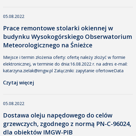
05.08.2022
Prace remontowe stolarki okiennej w
budynku Wysokogórskiego Obserwatorium
Meteorologicznego na Śnieżce
Miejsce i termin złożenia oferty: ofertę należy złożyć w formie
elektronicznej, w terminie do dnia:16.08.2022 r. na adres e-mail:
katarzyna.zielak@imgw.pl Załączniki: zapytanie ofertoweData
dodania: 5 sierpnia 2022 13:47 Dodany przez: Katarzyna Zielak
Czytaj więcej
Rozmiar: 375 KB Pobrano: 318 załącznik nr 1Data dodania: 5
sierpnia 2022 13:47 Dodany przez: Katarzyna Zielak Rozmiar: 22
KB Pobrano: 254 załącznik nr 2Data dodania: 5 sierpnia […]
05.08.2022
Dostawa oleju napędowego do celów
grzewczych, zgodnego z normą PN-C-96024,
dla obiektów IMGW-PIB