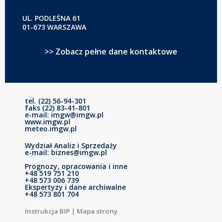
UL. PODLEŚNA 61
01-673 WARSZAWA
>> Zobacz pełne dane kontaktowe
tel. (22) 56-94-301
faks (22) 83-41-801
e-mail: imgw@imgw.pl
www.imgw.pl
meteo.imgw.pl
Wydział Analiz i Sprzedaży
e-mail: biznes@imgw.pl
Prognozy, opracowania i inne
+48 519 751 210
+48 573 006 739
Ekspertyzy i dane archiwalne
+48 573 801 704
Instrukcja BIP
|
Mapa strony