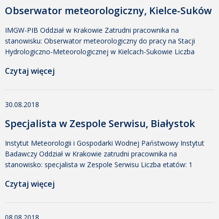
środowiska lub pokrewne; Znajomość zasad prowadzenia
Obserwator meteorologiczny, Kielce-Suków
pomiarów i obserwacji hydrologicznych […]
IMGW-PIB Oddział w Krakowie Zatrudni pracownika na
stanowisku: Obserwator meteorologiczny do pracy na Stacji
Hydrologiczno-Meteorologicznej w Kielcach-Sukowie Liczba
etatów: 1 Miejsce pracy: Suków 19 b, 26-021 Daleszyce
Czytaj więcej
Wymagania: Wykształcenie wyższe kierunkowe: geografia,
meteorologia, ochrona środowiska, inżynieria środowiska, fizyka
lub pokrewne nauki matematyczno-przyrodnicze, Brak
30.08.2018
przeciwskazań zdrowotnych do pracy w nocy, w systemie
zmianowym oraz w zmiennych warunkach atmosferycznych oraz
Specjalista w Zespole Serwisu, Białystok
do obsługi […]
Instytut Meteorologii i Gospodarki Wodnej Państwowy Instytut
Badawczy Oddział w Krakowie zatrudni pracownika na
stanowisko: specjalista w Zespole Serwisu Liczba etatów: 1
Miejsce pracy: Białystok, ul. Ciołkowskiego 2/3 Dział Służby
Czytaj więcej
Pomiarowo-Obserwacyjnej w Białymstoku Wymagania:
wykształcenie minimum średnie techniczne inżynieryjno-
techniczne preferowane z kierunków automatyka, robotyka,
08.08.2018
mechatronika, elektromechanika, elektrotechnika i pokrewnych,