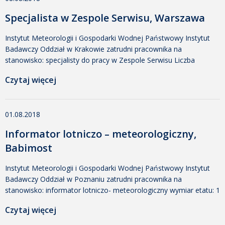
uprawnienia SEP w zakresie E, prawo jazdy kat. B,
Specjalista w Zespole Serwisu, Warszawa
dyspozycyjność (częste wyjazdy […]
Instytut Meteorologii i Gospodarki Wodnej Państwowy Instytut
Badawczy Oddział w Krakowie zatrudni pracownika na
stanowisko: specjalisty do pracy w Zespole Serwisu Liczba
etatów: 1 w Dziale Służby Pomiarowo-Obserwacyjnej w
Czytaj więcej
Warszawie Miejsce pracy: Warszawa, ul. Podleśna 61 Wymagania:
Wykształcenie minimum średnie techniczne; Znajomość języka
angielskiego minimum na poziomie czytania dokumentacji
01.08.2018
technicznej; Prawo jazdy kat. B; Brak przeciwwskazań
zdrowotnych do pracy w […]
Informator lotniczo – meteorologiczny,
Babimost
Instytut Meteorologii i Gospodarki Wodnej Państwowy Instytut
Badawczy Oddział w Poznaniu zatrudni pracownika na
stanowisko: informator lotniczo- meteorologiczny wymiar etatu: 1
etat Miejsce pracy: Port Lotniczy Zielona Góra – Babimost, 66-
Czytaj więcej
110 Babimost Wymagania: wykształcenie wyższe kierunkowe:
geografia, meteorologia, ochrona środowiska, inżynieria