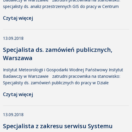
specjalisty ds. analiz przestrzennych GIS do pracy w Centrum
Modelowania Powodzi i Suszy Miejsce pracy: Kraków, Gdynia,
Czytaj więcej
Poznań, Wrocław, Warszawa Wymagania: wykształcenie wyższe
o kierunku geoinformacja, inżynieria/ochrona/kształtowanie
środowiska, inżynieria wodna, hydrologia, geografia lub
13.09.2018
pokrewne; praktyczna znajomość aplikacji GIS (ArcGIS, QGIS i
inne); mile […]
Specjalista ds. zamówień publicznych,
Warszawa
Instytut Meteorologii i Gospodarki Wodnej Państwowy Instytut
Badawczy w Warszawie zatrudni pracownika na stanowisko:
Specjalisty ds. zamówień publicznych do pracy w Dziale
Zamówień Publicznych z siedzibą w Warszawie Liczba etatów: 1
Czytaj więcej
Miejsce pracy: Warszawa, ul. Podleśna 61 Wymagania:
Wykształcenie wyższe (preferowane kierunki: prawo,
administracja, studia podyplomowe w zakresie zamówień
13.09.2018
publicznych); Minimum 5-letnie doświadczenie na podobnym
stanowisku; Bardzo […]
Specjalista z zakresu serwisu Systemu