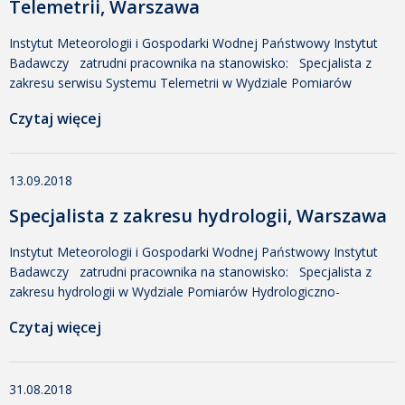
Telemetrii, Warszawa
Instytut Meteorologii i Gospodarki Wodnej Państwowy Instytut
Badawczy zatrudni pracownika na stanowisko: Specjalista z
zakresu serwisu Systemu Telemetrii w Wydziale Pomiarów
Hydrologiczno-Meteorologicznych i Geoinformacji działającym w
Czytaj więcej
ramach Centrum Hydrologiczno-Meteorologicznej Służby
Pomiarowo-Obserwacyjnej Miejsce pracy: Ośrodek Główny
IMGW-PIB w Warszawie, ul. Podleśna 61 Wymagania:
13.09.2018
wykształcenie średnie techniczne, preferowane wyższe z
kierunków automatyka, robotyka, mechatronika lub pokrewnych;
Specjalista z zakresu hydrologii, Warszawa
znajomość zagadnień z […]
Instytut Meteorologii i Gospodarki Wodnej Państwowy Instytut
Badawczy zatrudni pracownika na stanowisko: Specjalista z
zakresu hydrologii w Wydziale Pomiarów Hydrologiczno-
Meteorologicznych i Geoinformacji działającym w ramach
Czytaj więcej
Centrum Hydrologiczno-Meteorologicznej Służby Pomiarowo-
Obserwacyjnej Miejsce pracy: Ośrodek Główny IMGW-PIB w
Warszawie, ul. Podleśna 61 Wymagania: Wykształcenie wyższe
31.08.2018
kierunkowe: geografia, ochrona środowiska, inżynieria