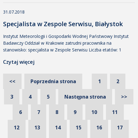
środowiska, fizyka lub pokrewne nauki matematyczno-
31.07.2018
przyrodnicze; brak przeciwwskazań zdrowotnych do pracy w
nocy, w systemie zmianowym oraz w zmiennych warunkach […]
Specjalista w Zespole Serwisu, Białystok
Instytut Meteorologii i Gospodarki Wodnej Państwowy Instytut
Badawczy Oddział w Krakowie zatrudni pracownika na
stanowisko: specjalista w Zespole Serwisu Liczba etatów: 1
Miejsce pracy: Białystok, ul. Ciołkowskiego 2/3 Dział Służby
Czytaj więcej
Pomiarowo-Obserwacyjnej w Białymstoku Wymagania:
wykształcenie minimum średnie techniczne inżynieryjno-
techniczne preferowane z kierunków automatyka, robotyka,
<<
Poprzednia strona
1
2
mechatronika, elektromechanika, elektrotechnika i pokrewnych,
uprawnienia SEP w zakresie E, prawo jazdy kat. B,
3
4
5
Następna strona
>>
dyspozycyjność (częste wyjazdy służbowe), […]
6
7
8
9
10
11
12
13
14
15
16
17