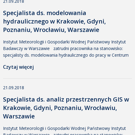
21.09.2018
Specjalista ds. modelowania
hydraulicznego w Krakowie, Gdyni,
Poznaniu, Wrocławiu, Warszawie
Instytut Meteorologii i Gospodarki Wodnej Państwowy Instytut
Badawczy w Warszawie zatrudni pracownika na stanowisko:
specjalisty ds. modelowania hydraulicznego do pracy w Centrum
Modelowania Powodzi i Suszy Miejsce pracy: Kraków, Gdynia,
Czytaj więcej
Poznań, Wrocław, Warszawa Wymagania: wykształcenie wyższe
o kierunku inżynieria/ochrona/kształtowanie środowiska,
inżynieria wodna, hydrologia lub pokrewne; znajomość zagadnień
21.09.2018
hydrologii; znajomość narzędzi pakietu Microsoft Office;
znajomość zagadnień modelowania hydraulicznego, […]
Specjalista ds. analiz przestrzennych GIS w
Krakowie, Gdyni, Poznaniu, Wrocławiu,
Warszawie
Instytut Meteorologii i Gospodarki Wodnej Państwowy Instytut
Badawczy w Warszawie zatrudni pracownika na stanowisko: