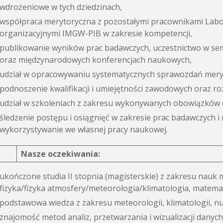
wdrożeniowe w tych dziedzinach,
współpraca merytoryczna z pozostałymi pracownikami Lab
organizacyjnymi IMGW-PIB w zakresie kompetencji,
publikowanie wyników prac badawczych, uczestnictwo w sem
oraz międzynarodowych konferencjach naukowych,
udział w opracowywaniu systematycznych sprawozdań mery
podnoszenie kwalifikacji i umiejętności zawodowych oraz r
udział w szkoleniach z zakresu wykonywanych obowiązków o
śledzenie postępu i osiągnięć w zakresie prac badawczych i
wykorzystywanie we własnej pracy naukowej.
Nasze oczekiwania:
ukończone studia II stopnia (magisterskie) z zakresu nau
fizyka/fizyka atmosfery/meteorologia/klimatologia, matem
podstawowa wiedza z zakresu meteorologii, klimatologii,
znajomość metod analiz, przetwarzania i wizualizacji danych