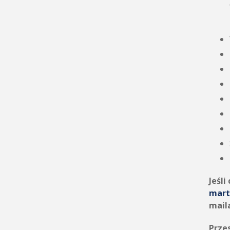
Jeśli
mart
mail
Przes