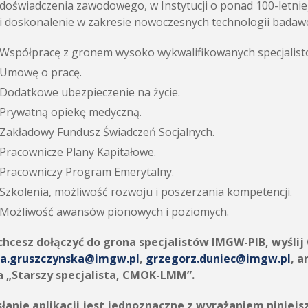
doświadczenia zawodowego, w Instytucji o ponad 100-letniej
i doskonalenie w zakresie nowoczesnych technologii badaw
Współpracę z gronem wysoko wykwalifikowanych specjalist
Umowę o pracę.
Dodatkowe ubezpieczenie na życie.
Prywatną opiekę medyczną.
Zakładowy Fundusz Świadczeń Socjalnych.
Pracownicze Plany Kapitałowe.
Pracowniczy Program Emerytalny.
Szkolenia, możliwość rozwoju i poszerzania kompetencji.
Możliwość awansów pionowych i poziomych.
 chcesz dołączyć do grona specjalistów IMGW-PIB, wyślij 
a.gruszczynska@imgw.pl
,
grzegorz.duniec@imgw.pl
, 
a „Starszy specjalista, CMOK-LMM”.
łanie aplikacji jest jednoznaczne z wyrażaniem niniejsz