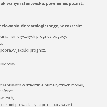
oszukiwanym stanowisku, powinieneś poznać:
elowania Meteorologicznego, w zakresie:
wywania numerycznych prognoz pogody,
i,
 poprawy jakości prognoz,
biorców.
ożeniowych w dziedzinie numerycznych modeli,
osferze,
awczych,
środkami prowadzącymi prace badawcze i