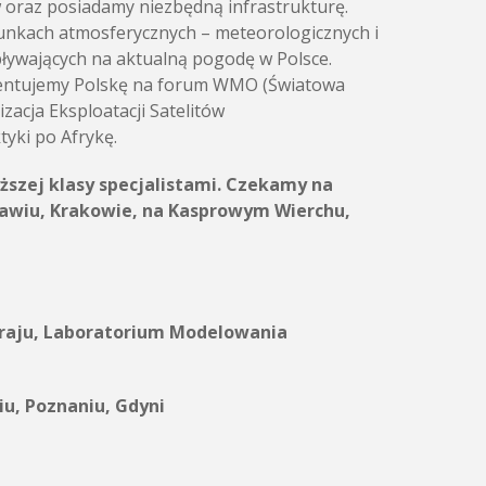
w oraz posiadamy niezbędną infrastrukturę.
runkach atmosferycznych – meteorologicznych i
pływających na aktualną pogodę w Polsce.
ezentujemy Polskę na forum WMO (Światowa
acja Eksploatacji Satelitów
yki po Afrykę.
ższej klasy specjalistami. Czekamy na
ławiu, Krakowie, na Kasprowym Wierchu,
Kraju, Laboratorium
Modelowania
u, Poznaniu, Gdyni