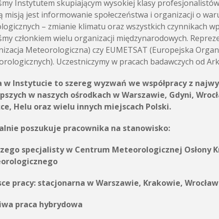
śmy Instytutem skupiającym wysokiej klasy profesjonalistó
 misją jest informowanie społeczeństwa i organizacji o wa
logicznych – zmianie klimatu oraz wszystkich czynnikach w
śmy członkiem wielu organizacji międzynarodowych. Repr
izacja Meteorologiczna) czy EUMETSAT (Europejska Organiz
rologicznych). Uczestniczymy w pracach badawczych od Arkt
a w Instytucie to szereg wyzwań we współpracy z najwy
epszych w naszych ośrodkach w Warszawie, Gdyni, Wroc
ce, Helu oraz wielu innych miejscach Polski.
alnie poszukuje pracownika na stanowisko:
szego specjalisty w Centrum Meteorologicznej Osłony 
orologicznego
sce pracy:
stacjonarna w Warszawie, Krakowie, Wrocławi
iwa praca hybrydowa