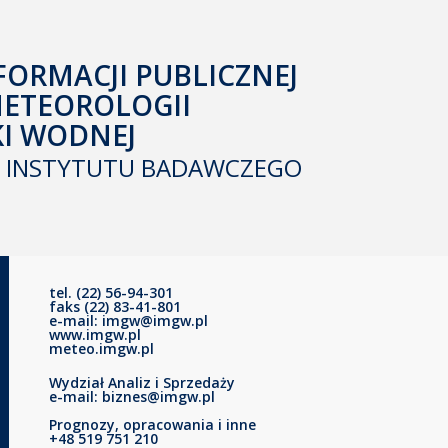
FORMACJI PUBLICZNEJ
METEOROLOGII
KI WODNEJ
INSTYTUTU BADAWCZEGO
tel. (22) 56-94-301
faks (22) 83-41-801
e-mail: imgw@imgw.pl
www.imgw.pl
meteo.imgw.pl
Wydział Analiz i Sprzedaży
e-mail: biznes@imgw.pl
Prognozy, opracowania i inne
+48 519 751 210