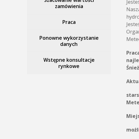
Szacowanie wartości
Jeste
zamówienia
Naszą
hydro
Praca
Jeste
Organ
Ponowne wykorzystanie
Meteo
danych
Prac
Wstępne konsultacje
najl
rynkowe
Śnież
Aktu
star
Mete
Miej
możl