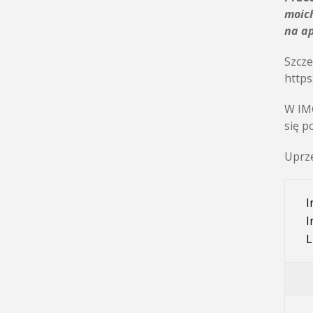
moich
na a
Szcze
http
W IMG
się p
Uprze
I
I
L