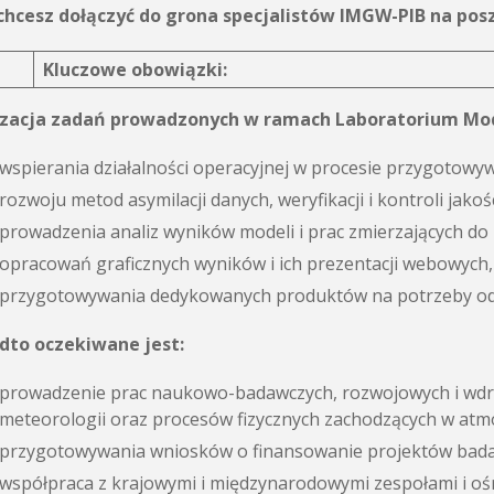
i chcesz dołączyć do grona specjalistów IMGW-PIB na p
Kluczowe obowiązki:
izacja zadań prowadzonych w ramach Laboratorium Mod
wspierania działalności operacyjnej w procesie przygoto
rozwoju metod asymilacji danych, weryfikacji i kontroli jakośc
prowadzenia analiz wyników modeli i prac zmierzających do
opracowań graficznych wyników i ich prezentacji webowych,
przygotowywania dedykowanych produktów na potrzeby od
dto oczekiwane jest:
prowadzenie prac naukowo-badawczych, rozwojowych i wdr
meteorologii oraz procesów fizycznych zachodzących w atm
przygotowywania wniosków o finansowanie projektów bad
współpraca z krajowymi i międzynarodowymi zespołami i o