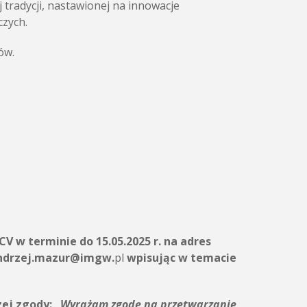
 tradycji, nastawionej na innowacje
czych.
ów.
CV w terminie do 15.05.2025 r. na adres
andrzej.mazur@imgw.
pl
wpisując w temacie
ej zgody: „
Wyrażam zgodę na przetwarzanie