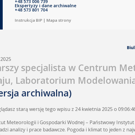
+48 573 006 739
Ekspertyzy i dane archiwalne
+48 573 801 704
Instrukcja BIP
|
Mapa strony
Biu
.2025
arszy specjalista w Centrum Me
aju, Laboratorium Modelowani
ersja archiwalna)
lądasz starą wersję tego wpisu z 24 kwietnia 2025 o 09:06:4
tut Meteorologii i Gospodarki Wodnej – Państwowy Instytu
dzi analizy i prace badawcze. Pogoda i klimat to jeden z n