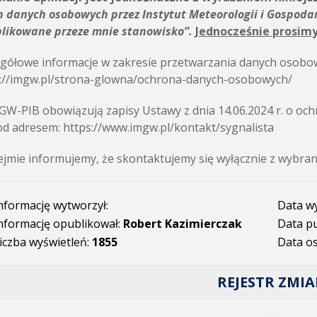
 danych osobowych przez Instytut Meteorologii i Gospodar
plikowane przeze mnie stanowisko”.
Jednocześnie prosimy
gółowe informacje w zakresie przetwarzania danych osobow
s://imgw.pl/strona-glowna/ochrona-danych-osobowych/
W-PIB obowiązują zapisy Ustawy z dnia 14.06.2024 r. o ochr
od adresem: https://www.imgw.pl/kontakt/sygnalista
jmie informujemy, że skontaktujemy się wyłącznie z wybra
nformację wytworzył:
Data w
nformację opublikował:
Robert Kazimierczak
Data pu
iczba wyświetleń:
1855
Data os
REJESTR ZMI