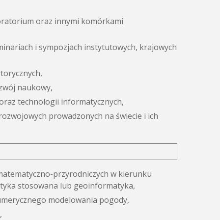
oratorium oraz innymi komórkami
inariach i sympozjach instytutowych, krajowych
torycznych,
ozwój naukowy,
raz technologii informatycznych,
 rozwojowych prowadzonych na świecie i ich
k matematyczno-przyrodniczych w kierunku
atyka stosowana lub geoinformatyka,
 numerycznego modelowania pogody,
,